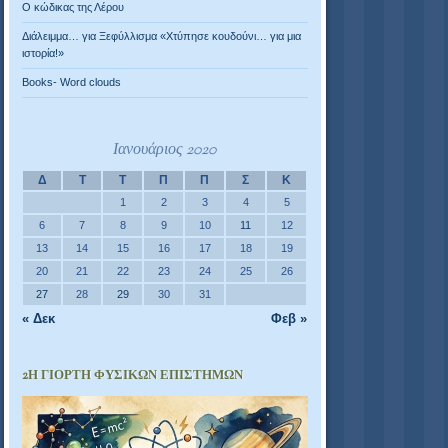
Ο κώδικας της Λέρου
Διάλειμμα… για Ξεφύλλισμα «Χτύπησε κουδούνι… για μια
ιστορία!»
Books- Word clouds
Ιανουάριος 2020
Δ
Τ
Τ
Π
Π
Σ
Κ
1
2
3
4
5
6
7
8
9
10
11
12
13
14
15
16
17
18
19
20
21
22
23
24
25
26
27
28
29
30
31
« Δεκ
Φεβ »
2Η ΓΙΟΡΤΉ ΦΥΣΙΚΏΝ ΕΠΙΣΤΗΜΏΝ