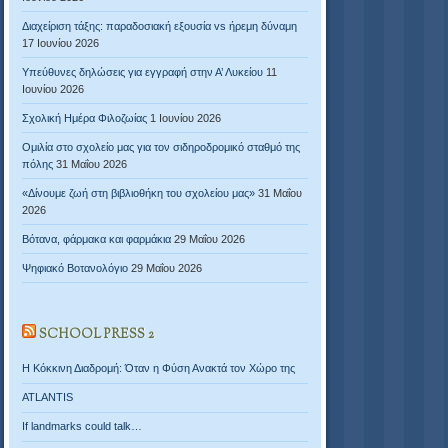
Διαχείριση τάξης: παραδοσιακή εξουσία vs ήρεμη δύναμη
17 Ιουνίου 2026
Υπεύθυνες δηλώσεις για εγγραφή στην Α’ Λυκείου
11
Ιουνίου 2026
Σχολική Ημέρα Φιλοζωίας
1 Ιουνίου 2026
Ομιλία στο σχολείο μας για τον σιδηροδρομικό σταθμό της
πόλης
31 Μαΐου 2026
«Δίνουμε ζωή στη βιβλιοθήκη του σχολείου μας»
31 Μαΐου
2026
Βότανα, φάρμακα και φαρμάκια
29 Μαΐου 2026
Ψηφιακό Βοτανολόγιο
29 Μαΐου 2026
SCHOOL PRESS 2
Η Κόκκινη Διαδρομή: Όταν η Φύση Ανακτά τον Χώρο της
ATLANTIS
If landmarks could talk…