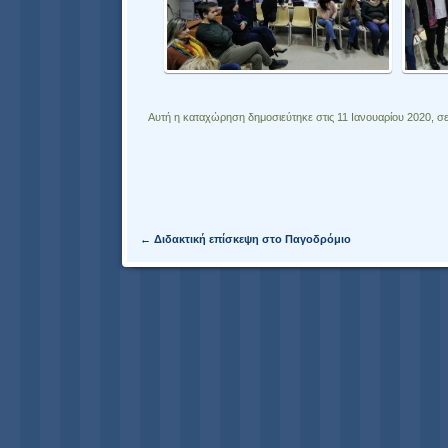
Αυτή η καταχώρηση δημοσιεύτηκε στις 11 Ιανουαρίου 2020, σ
Πλοήγηση άρθρων
←
Διδακτική επίσκεψη στο Παγοδρόμιο