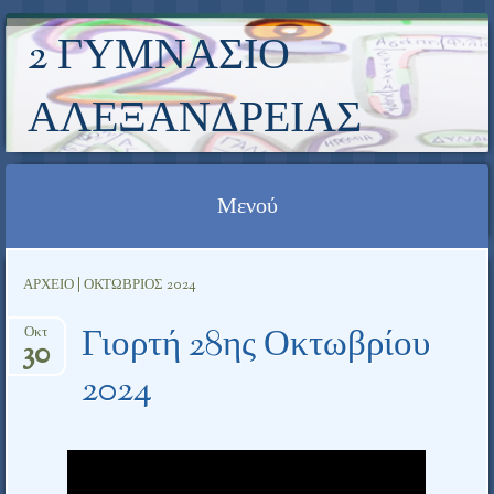
2 ΓΥΜΝΆΣΙΟ
ΑΛΕΞΆΝΔΡΕΙΑΣ
Μενού
Μετάβαση σε περιεχόμενο
ΑΡΧΕΊΟ | ΟΚΤΏΒΡΙΟΣ 2024
Γιορτή 28ης Οκτωβρίου
Οκτ
30
2024