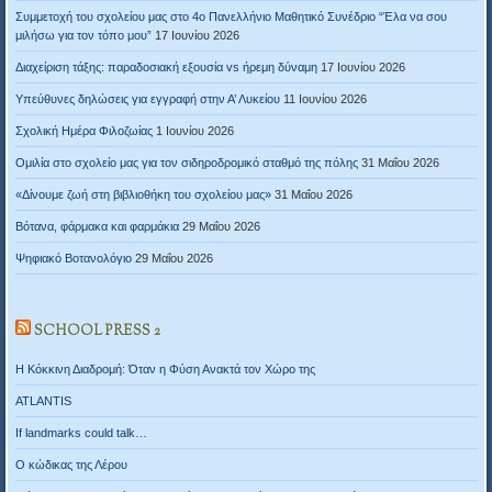
Συμμετοχή του σχολείου μας στο 4ο Πανελλήνιο Μαθητικό Συνέδριο “Έλα να σου
μιλήσω για τον τόπο μου”
17 Ιουνίου 2026
Διαχείριση τάξης: παραδοσιακή εξουσία vs ήρεμη δύναμη
17 Ιουνίου 2026
Υπεύθυνες δηλώσεις για εγγραφή στην Α’ Λυκείου
11 Ιουνίου 2026
Σχολική Ημέρα Φιλοζωίας
1 Ιουνίου 2026
Ομιλία στο σχολείο μας για τον σιδηροδρομικό σταθμό της πόλης
31 Μαΐου 2026
«Δίνουμε ζωή στη βιβλιοθήκη του σχολείου μας»
31 Μαΐου 2026
Βότανα, φάρμακα και φαρμάκια
29 Μαΐου 2026
Ψηφιακό Βοτανολόγιο
29 Μαΐου 2026
SCHOOL PRESS 2
Η Κόκκινη Διαδρομή: Όταν η Φύση Ανακτά τον Χώρο της
ATLANTIS
If landmarks could talk…
Ο κώδικας της Λέρου