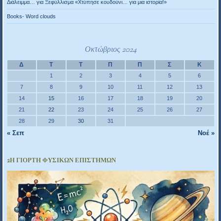
Διάλειμμα… για Ξεφύλλισμα «Χτύπησε κουδούνι… για μια ιστορία!»
Books- Word clouds
Οκτώβριος 2024
Δ
Τ
Τ
Π
Π
Σ
Κ
1
2
3
4
5
6
7
8
9
10
11
12
13
14
15
16
17
18
19
20
21
22
23
24
25
26
27
28
29
30
31
« Σεπ
Νοέ »
2Η ΓΙΟΡΤΉ ΦΥΣΙΚΏΝ ΕΠΙΣΤΗΜΏΝ