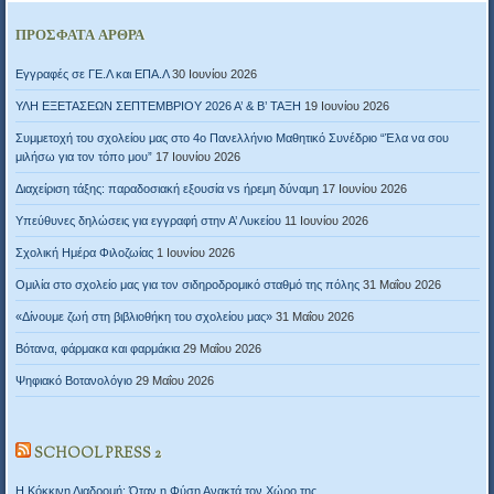
ΠΡΌΣΦΑΤΑ ΆΡΘΡΑ
Εγγραφές σε ΓΕ.Λ και ΕΠΑ.Λ
30 Ιουνίου 2026
ΥΛΗ ΕΞΕΤΑΣΕΩΝ ΣΕΠΤΕΜΒΡΙΟΥ 2026 Α’ & Β’ ΤΑΞΗ
19 Ιουνίου 2026
Συμμετοχή του σχολείου μας στο 4ο Πανελλήνιο Μαθητικό Συνέδριο “Έλα να σου
μιλήσω για τον τόπο μου”
17 Ιουνίου 2026
Διαχείριση τάξης: παραδοσιακή εξουσία vs ήρεμη δύναμη
17 Ιουνίου 2026
Υπεύθυνες δηλώσεις για εγγραφή στην Α’ Λυκείου
11 Ιουνίου 2026
Σχολική Ημέρα Φιλοζωίας
1 Ιουνίου 2026
Ομιλία στο σχολείο μας για τον σιδηροδρομικό σταθμό της πόλης
31 Μαΐου 2026
«Δίνουμε ζωή στη βιβλιοθήκη του σχολείου μας»
31 Μαΐου 2026
Βότανα, φάρμακα και φαρμάκια
29 Μαΐου 2026
Ψηφιακό Βοτανολόγιο
29 Μαΐου 2026
SCHOOL PRESS 2
Η Κόκκινη Διαδρομή: Όταν η Φύση Ανακτά τον Χώρο της