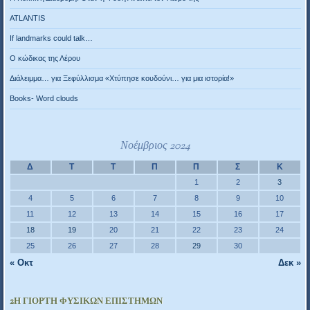
ATLANTIS
If landmarks could talk…
Ο κώδικας της Λέρου
Διάλειμμα… για Ξεφύλλισμα «Χτύπησε κουδούνι… για μια ιστορία!»
Books- Word clouds
Νοέμβριος 2024
Δ
Τ
Τ
Π
Π
Σ
Κ
1
2
3
4
5
6
7
8
9
10
11
12
13
14
15
16
17
18
19
20
21
22
23
24
25
26
27
28
29
30
« Οκτ
Δεκ »
2Η ΓΙΟΡΤΉ ΦΥΣΙΚΏΝ ΕΠΙΣΤΗΜΏΝ