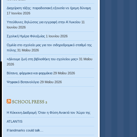
Διαχείριση τάξης: παραδοσιακή εξουσία vs ήρεμη δύναμη
17 Ιουνίου 2026
Υπεύθυνες δηλώσεις για εγγραφή στην Α’ Λυκείου
11
Ιουνίου 2026
Σχολική Ημέρα Φιλοζωίας
1 Ιουνίου 2026
Ομιλία στο σχολείο μας για τον σιδηροδρομικό σταθμό της
πόλης
31 Μαΐου 2026
«Δίνουμε ζωή στη βιβλιοθήκη του σχολείου μας»
31 Μαΐου
2026
Βότανα, φάρμακα και φαρμάκια
29 Μαΐου 2026
Ψηφιακό Βοτανολόγιο
29 Μαΐου 2026
SCHOOL PRESS 2
Η Κόκκινη Διαδρομή: Όταν η Φύση Ανακτά τον Χώρο της
ATLANTIS
If landmarks could talk…