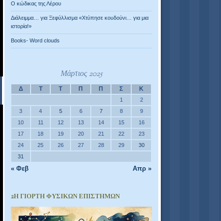
Ο κώδικας της Λέρου
Διάλειμμα… για Ξεφύλλισμα «Χτύπησε κουδούνι… για μια
ιστορία!»
Books- Word clouds
Μάρτιος 2025
Δ
Τ
Τ
Π
Π
Σ
Κ
1
2
3
4
5
6
7
8
9
10
11
12
13
14
15
16
17
18
19
20
21
22
23
24
25
26
27
28
29
30
31
« Φεβ
Απρ »
2Η ΓΙΟΡΤΉ ΦΥΣΙΚΏΝ ΕΠΙΣΤΗΜΏΝ