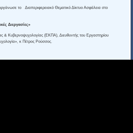
ργάνωσε το Διαπεριφερειακό Θεματικό Δίκτυο Ασφάλεια στο
κές Διεργασίες»
ας & Κυβερνοψυχολογίας (ΕΚΠΑ), Διευθυντής του Εργαστηρίου
χολογία», κ Πέτρος Ρούσσος.