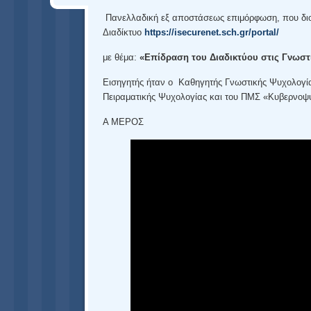
Πανελλαδική εξ αποστάσεως επιμόρφωση, που διο
Διαδίκτυο
https
://
isecurenet
.
sch
.
gr
/
portal
/
με θέμα:
«Επίδραση του Διαδικτύου στις Γνωστι
Εισηγητής ήταν ο Καθηγητής Γνωστικής Ψυχολογί
Πειραματικής Ψυχολογίας και του ΠΜΣ «Κυβερνοψυ
Α ΜΕΡΟΣ