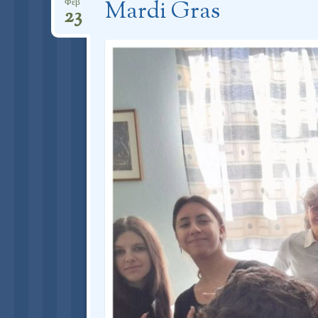
Mardi Gras
Φεβ
23