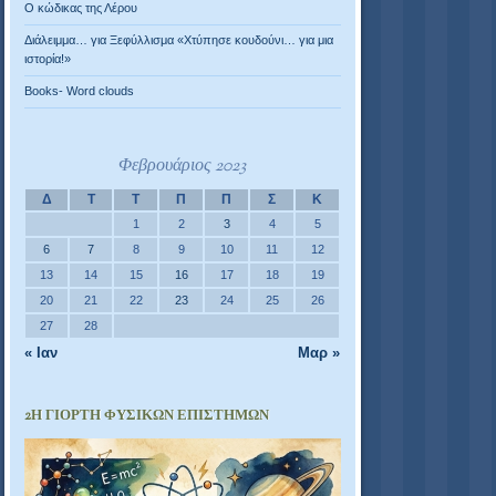
Ο κώδικας της Λέρου
Διάλειμμα… για Ξεφύλλισμα «Χτύπησε κουδούνι… για μια
ιστορία!»
Books- Word clouds
Φεβρουάριος 2023
Δ
Τ
Τ
Π
Π
Σ
Κ
1
2
3
4
5
6
7
8
9
10
11
12
13
14
15
16
17
18
19
20
21
22
23
24
25
26
27
28
« Ιαν
Μαρ »
2Η ΓΙΟΡΤΉ ΦΥΣΙΚΏΝ ΕΠΙΣΤΗΜΏΝ