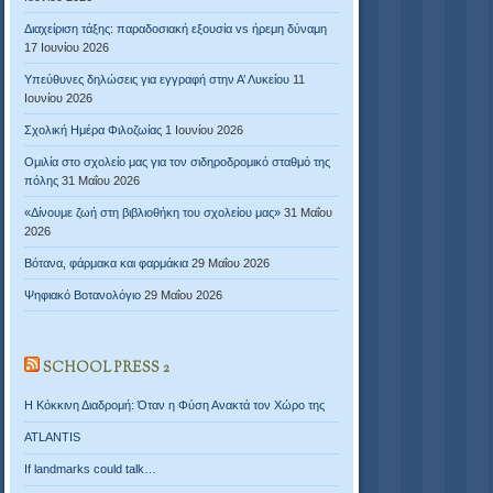
Διαχείριση τάξης: παραδοσιακή εξουσία vs ήρεμη δύναμη
17 Ιουνίου 2026
Υπεύθυνες δηλώσεις για εγγραφή στην Α’ Λυκείου
11
Ιουνίου 2026
Σχολική Ημέρα Φιλοζωίας
1 Ιουνίου 2026
Ομιλία στο σχολείο μας για τον σιδηροδρομικό σταθμό της
πόλης
31 Μαΐου 2026
«Δίνουμε ζωή στη βιβλιοθήκη του σχολείου μας»
31 Μαΐου
2026
Βότανα, φάρμακα και φαρμάκια
29 Μαΐου 2026
Ψηφιακό Βοτανολόγιο
29 Μαΐου 2026
SCHOOL PRESS 2
Η Κόκκινη Διαδρομή: Όταν η Φύση Ανακτά τον Χώρο της
ATLANTIS
If landmarks could talk…