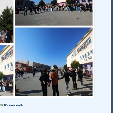
 σε
ΕΚ. 2022-2023
.