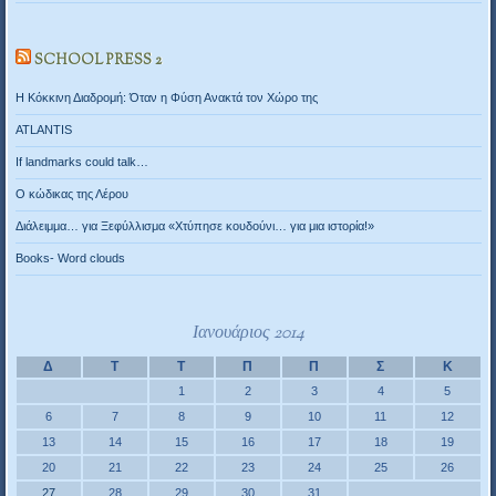
SCHOOL PRESS 2
Η Κόκκινη Διαδρομή: Όταν η Φύση Ανακτά τον Χώρο της
ATLANTIS
If landmarks could talk…
Ο κώδικας της Λέρου
Διάλειμμα… για Ξεφύλλισμα «Χτύπησε κουδούνι… για μια ιστορία!»
Books- Word clouds
Ιανουάριος 2014
Δ
Τ
Τ
Π
Π
Σ
Κ
1
2
3
4
5
6
7
8
9
10
11
12
13
14
15
16
17
18
19
20
21
22
23
24
25
26
27
28
29
30
31